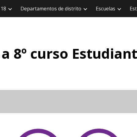
118
Departamentos de distrito
Escuelas
Est
 al contenido principal
Saltar a la navegac
 a 8º curso
Estudian