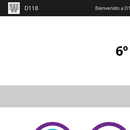
D118
Bienvenido a D
Ir
6º