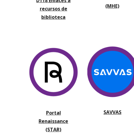
D118 Enlaces a
(MHE)
recursos de
biblioteca
SAVVAS
Portal
Renaissance
(STAR)