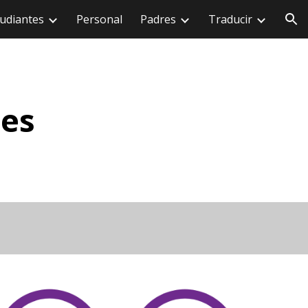
udiantes
Personal
Padres
Traducir
ión
tes