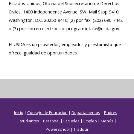
Estados Unidos, Oficina del Subsecretario de Derechos
Civiles, 1400 Independence Avenue, SW, Mail Stop 9410,
Washington, D.C. 20250-9410; (2) por fax: (202) 690-7442;
o (3) por correo electrónico: program.intake@usda.gov.
El USDA es un proveedor, empleador y prestamista que
ofrece igualdad de oportunidades.
Inicio
|
Consejo de Educación
|
Departamentos
|
Padres
|
Estudiantes
|
Personal
|
Escuelas
|
Empleo
|
Menús
|
PowerSchool
|
Traducir