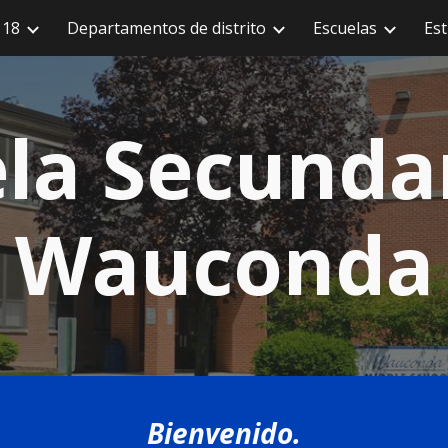
118
Departamentos de distrito
Escuelas
Est
 al contenido principal
Saltar a la navegac
la Secunda
Wauconda
Bienvenido.