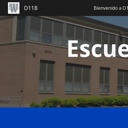
D118
Bienvenido a D
Ir
Escue