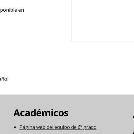
sponible en
añol
Académicos
Página web del equipo de 6º grado