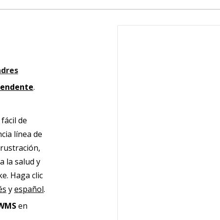
adres
tendente
.
 fácil de
cia línea de
frustración,
 la salud y
e. Haga clic
és
y
español
.
e WMS
en