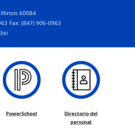
llinois 60084
0963
Fax: (847) 906-0963
lisi
PowerSchool
Directorio del
personal