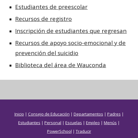
Estudiantes de preescolar
Recursos de registro
Inscripción de estudiantes que regresan
Recursos de apoyo socio-emocional y de
prevención del suicidio
Biblioteca del área de Wauconda
Inicio
|
Consejo de Educación
|
Departamentos
|
Padres
|
Estudiantes
|
Personal
|
Escuelas
|
Empleo
|
Menús
|
PowerSchool
|
Traducir