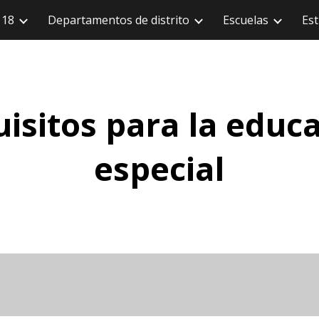
118
Departamentos de distrito
Escuelas
Est
 al contenido principal
Saltar a la navegac
isitos para la educ
especial