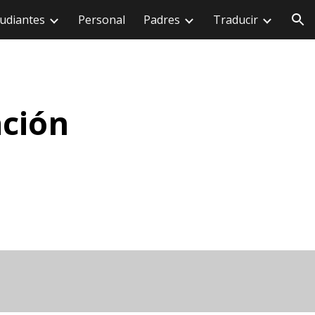
udiantes
Personal
Padres
Traducir
ión
ación