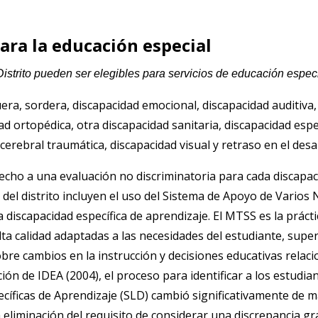
ara la educación especial
Distrito pueden ser elegibles para servicios de educación especi
ra, sordera, discapacidad emocional, discapacidad auditiva, 
ad ortopédica, otra discapacidad sanitaria, discapacidad espe
 cerebral traumática, discapacidad visual y retraso en el desa
echo a una evaluación no discriminatoria para cada discapac
del distrito incluyen el uso del Sistema de Apoyo de Varios
a discapacidad específica de aprendizaje. El MTSS es la práct
lta calidad adaptadas a las necesidades del estudiante, sup
bre cambios en la instrucción y decisiones educativas relaci
ión de IDEA (2004), el proceso para identificar a los estudia
cíficas de Aprendizaje (SLD) cambió significativamente de 
a eliminación del requisito de considerar una discrepancia gr