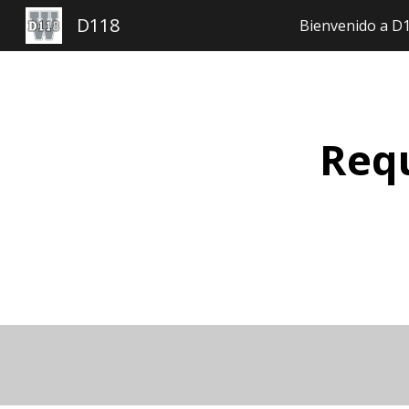
D118
Bienvenido a D
Ir
Requ