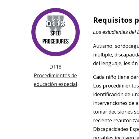
Requisitos p
Los estudiantes del 
Autismo, sordocegue
múltiple, discapacid
del lenguaje, lesión
D118
Procedimientos de
Cada niño tiene der
educación especial
Los procedimientos 
identificación de un
intervenciones de a
tomar decisiones so
reciente reautorizac
Discapacidades Espe
notables incluyen l